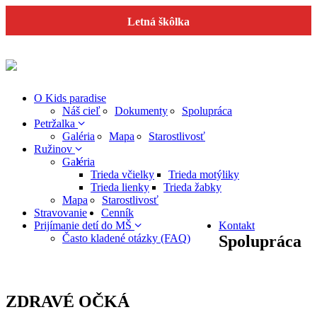
Letná škôlka
O Kids paradise
Náš cieľ
Dokumenty
Spolupráca
Petržalka
Galéria
Mapa
Starostlivosť
Ružinov
Galéria
Trieda včielky
Trieda motýliky
Trieda lienky
Trieda žabky
Mapa
Starostlivosť
Stravovanie
Cenník
Prijímanie detí do MŠ
Kontakt
Často kladené otázky (FAQ)
Spolupráca
ZDRAVÉ OČKÁ