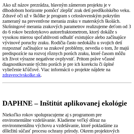
Ako už názov prezrádza, hlavným zámerom projektu je v
dlhodobom horizonte pomôcť zlepšiť zrak detí predškolského veku.
Zdravé oči už v škôlke je program s celoslovenským pokrytím
zameraný na preventívne merania zraku v materských školách.
Skríningové merania zrakových parametrov realizujeme deťom od 3
do 6 rokov bezdotykovo autorefraktometrom, ktorý dokáže s
vysokou mierou spoľahlivosti odhaliť existujúce alebo začínajúce
vývinové poruchy zraku. Rodičia často nedokážu u svojich detí
rozpoznať začínajúce sa zrakové problémy, nevedia o tom, že majú
predispozície na rozvoj rôznych porúch zraku, ktoré časom môžu
ich život výrazne negatívne ovplyvniť. Pritom práve včasné
diagnostikovanie týchto porúch je pre ich korekciu či úplné
vyliečenie kľúčové. Viac informácii o projekte nájdete na
zdraveocivskolke.sk
.
DAPHNE – Inštitút aplikovanej ekológie
Niekoľko rokov spolupracujeme aj s programom pre
enviromentálne vzdelávanie. Kladieme veľký dôraz na
environmentálnu výchovu a vzdelávanie, ktoré pokladáme za
dôležitú súčasť procesu ochrany prírody. Okrem projektových