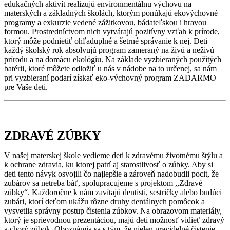
edukačných aktivít realizujú environmentálnu výchovu na
materských a základných školách, ktorým ponúkajú ekovýchovné
programy a exkurzie vedené zážitkovou, bádateľskou i hravou
formou. Prostredníctvom nich vytvárajú pozitívny vzťah k prírode,
ktorý môže podnietiť ohľaduplné a šetrné správanie k nej. Deti
každý školský rok absolvujú program zameraný na živú a neživú
prírodu a na domácu ekológiu. Na základe vyzbieraných použitých
batérii, ktoré môžete odložiť u nás v nádobe na to určenej, sa nám
pri vyzbieraní podarí získať eko-výchovný program ZADARMO
pre Vaše deti.
ZDRAVÉ ZÚBKY
V našej materskej škole vedieme deti k zdravému životnému štýlu a
k ochrane zdravia, ku ktorej patrí aj starostlivosť o zúbky. Aby si
deti tento návyk osvojili čo najlepšie a zároveň nadobudli pocit, že
zubárov sa netreba báť, spolupracujeme s projektom ,,Zdravé
zúbky“. Každoročne k nám zavítajú dentisti, sestričky alebo budúci
zubári, ktorí deťom ukážu rôzne druhy dentálnych pomôcok a
vysvetlia správny postup čistenia zúbkov. Na obrazovom materiály,
ktorý je sprievodnou prezentáciou, majú deti možnosť vidieť zdravý
a chorý zúbok. Oboznámia sa s tým, že nielen pravidelné čistenie