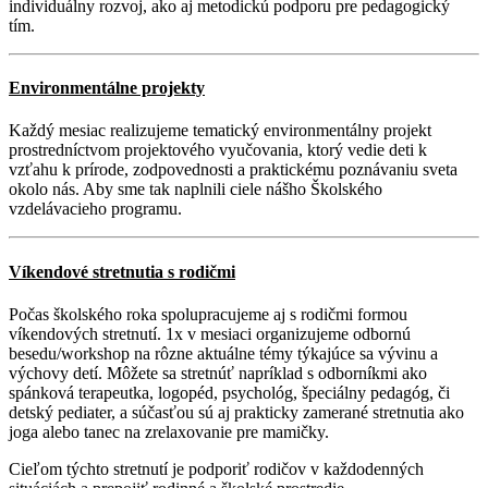
individuálny rozvoj, ako aj metodickú podporu pre pedagogický
tím.
Environmentálne projekty
Každý mesiac realizujeme tematický environmentálny projekt
prostredníctvom projektového vyučovania, ktorý vedie deti k
vzťahu k prírode, zodpovednosti a praktickému poznávaniu sveta
okolo nás. Aby sme tak naplnili ciele nášho Školského
vzdelávacieho programu.
Víkendové stretnutia s rodičmi
Počas školského roka spolupracujeme aj s rodičmi formou
víkendových stretnutí. 1x v mesiaci organizujeme odbornú
besedu/workshop na rôzne aktuálne témy týkajúce sa vývinu a
výchovy detí. Môžete sa stretnúť napríklad s odborníkmi ako
spánková terapeutka, logopéd, psychológ, špeciálny pedagóg, či
detský pediater, a súčasťou sú aj prakticky zamerané stretnutia ako
joga alebo tanec na zrelaxovanie pre mamičky.
Cieľom týchto stretnutí je podporiť rodičov v každodenných