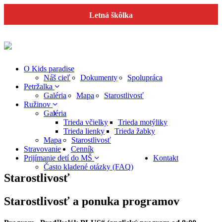
Letná škôlka
O Kids paradise
Náš cieľ
Dokumenty
Spolupráca
Petržalka
Galéria
Mapa
Starostlivosť
Ružinov
Galéria
Trieda včielky
Trieda motýliky
Trieda lienky
Trieda žabky
Mapa
Starostlivosť
Stravovanie
Cenník
Prijímanie detí do MŠ
Kontakt
Často kladené otázky (FAQ)
Starostlivosť
Starostlivosť a ponuka programov