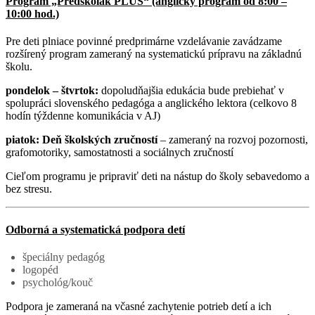
Program „Predškolák PLUS“ (anglický program od 8:00 –
10:00 hod.)
Pre deti plniace povinné predprimárne vzdelávanie zavádzame
rozšírený program zameraný na systematickú prípravu na základnú
školu.
pondelok – štvrtok:
dopoludňajšia edukácia bude prebiehať v
spolupráci slovenského pedagóga a anglického lektora (celkovo 8
hodín týždenne komunikácia v AJ)
piatok:
Deň školských zručností
– zameraný na rozvoj pozornosti,
grafomotoriky, samostatnosti a sociálnych zručností
Cieľom programu je pripraviť deti na nástup do školy sebavedomo a
bez stresu.
Odborná a systematická podpora detí
špeciálny pedagóg
logopéd
psychológ/kouč
Podpora je zameraná na včasné zachytenie potrieb detí a ich